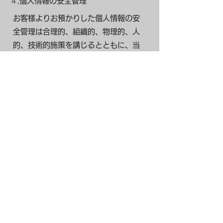
４.個人情報の安全管理
お客様よりお預かりした個人情報の安
全管理は合理的、組織的、物理的、人
的、技術的施策を講じるとともに、当
宿では関連法令に準じた適切な取扱い
を行うことで個人データへの不正な侵
入、個人情報の紛失、改ざん、漏えい
等の危険防止に努めます。
５.個人情報の開示、訂正及び利用停止
当宿が保有するお客様の個人情報の照
会、修正等を希望される場合には、当
宿までご連絡いただければ迅速に対応
させていただきます。
​６.本プライバシーポリシーについて
当宿が保有するお客様の個人情報に関