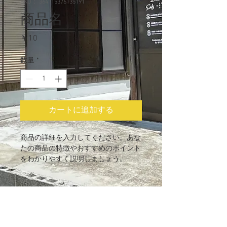
SKU： 364115376135191
商品名
価
￥10
格
数量
*
カートに追加する
商品の詳細を入力してください。あな
たの商品の特徴やおすすめのポイント
をわかりやすく説明しましょう。
商品情報
商品の詳細を入力してください。サイ
返品・返金ポリシー
ズ、素材、取扱説明に加え、商品の特